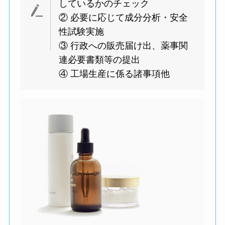
しているかのチェック
② 必要に応じて成分分析・安全
性試験実施
③ 行政への販売届け出、薬事関
連必要書類等の提出
④ 工場生産に係る諸事項他