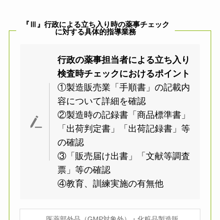
『Ⅲ』行政による立ち入り時の薬事チェック
に対する具体的指導業務
行政の薬事担当者による立ち入り
検査時チェックにおけるポイント
①製造販売業「手順書」の記載内
容について詳細を確認
②製造時の記録書「商品標準書」
「出荷判定書」「出荷記録書」等
の確認
③「販売届け出書」「文献等調査
票」等の確認
④教育、訓練実施の有無他
医薬部外品（GMP対象外）・化粧品製造販