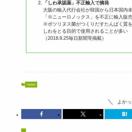
「しわ承認薬」不正輸入で摘発
大阪の輸入代行会社が韓国から日本国内
「※ニューロノックス」を不正に輸入販
※ボツリヌス菌がつくりだすたんぱく質
しわをとる目的で使用されることが多い
（2018.9.25毎日新聞等掲載）
news
よかっ