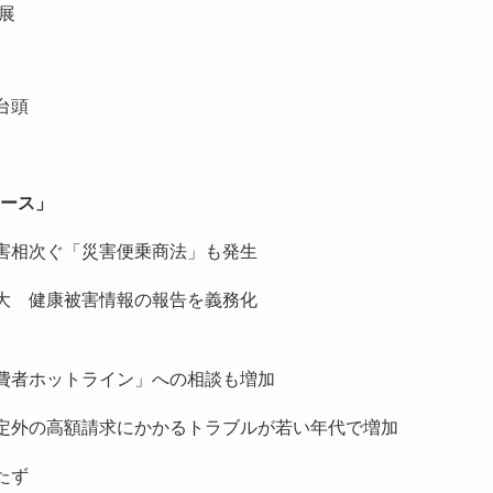
展
台頭
ュース」
害相次ぐ「災害便乗商法」も発生
大 健康被害情報の報告を義務化
費者ホットライン」への相談も増加
定外の高額請求にかかるトラブルが若い年代で増加
たず