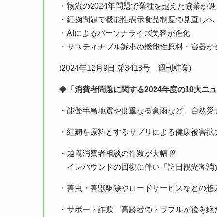
・物流の2024年問題で業種を越えた協業が進
・紅麹問題で機能性表示食品制度の見直しへ
・AIによるパーソナライズ美容が進化
・サスティナブル訴求の機能性原料・容器が
(2024年12月9日 第3418号 週刊粧業)
◆
「消費者問題に関する2024年度の10大ニ
・能登半島地震や度重なる豪雨など、自然災
・紅麹を原料とするサプリによる健康被害拡
・越境消費者相談の件数が大幅増
インバウンドの回復に伴い「訪日観光客消
・害虫・害獣駆除やロードサービスなどの想
・サポート詐欺 高齢者のトラブルが後を絶