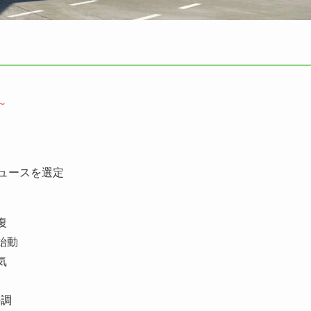
～
ュースを選定
復
始動
気
好調