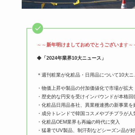
～～
新年明けましておめでとうございま
す～
◆
「2024年業界10大ニュース」
＊週刊粧業が化粧品・日用品について10大ニ
・物価上昇や製品の付加価値化で市場が拡大
・歴史的な円安を受けインバウンドが本格回
・化粧品日用品各社、異業種連携の新事業を
・成分トレンドで韓国コスメやプチプラが人
・化粧品OEM業界も再編の時代に突入
・猛暑でUV製品、制汗剤などシーズン品が